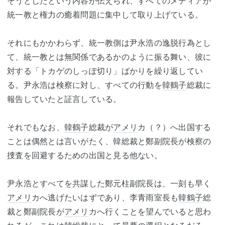
そうとしたという内容が伝えられ、すべてのメディアが
統一教と権力の癒着問題に集中して取り上げている。
それにもかかわらず、統一教側は尹永浩の逸脱行為とし
て、統一教とは無関係であるかのように振る舞い、彼に
対する「トカゲのしっぽ切り」ばかりを繰り返してい
る。尹永浩は検察に対し、すべての行動を
韓鶴子
総裁に
報告していたと証言している。
それでもなお、
韓鶴子
総裁が
アメリ
カ（？）へ出国する
ことは偶然とは言いがたく、韓総裁と鄭副院長が検察の
捜査を回避するための出国と見る他ない。
尹永浩とすべてを共謀した鄭元柱副院長は、一刻も早く
アメリ
カへ逃げたいはずであり、李青雨室長も
韓鶴子
総
裁と鄭副院長が
アメリ
カへ行くことを望んでいると思わ