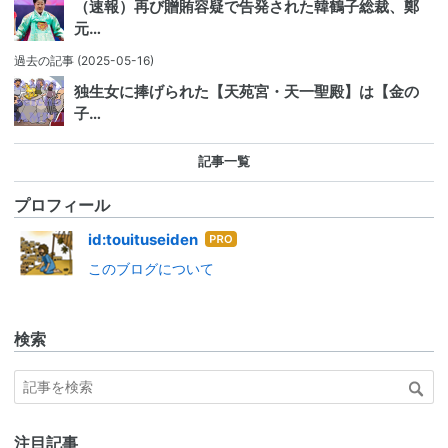
（速報）再び贈賄容疑で告発された韓鶴子総裁、鄭
元…
過去の記事
(2025-05-16)
独生女に捧げられた【天苑宮・天一聖殿】は【金の
子…
記事一覧
プロフィール
はて
id:touituseiden
なブ
このブログについて
ログ
Pro
検索
注目記事