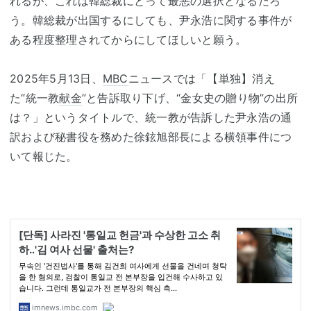
れるが、これは韓総裁にとって最悪の選択となるだろ
う。韓総裁が出国するにしても、尹永浩に関する事件が
ある程度整理されてからにしてほしいと願う。
2025年5月13日、
MBC
ニュースでは「【単独】消え
た“統一教
献金
”と告訴取り下げ、“金女史の贈り物”の出所
は？」というタイトルで、統一教が告訴した尹永浩の通
訳および秘書役を務めた徐鉉旭部長による横領事件につ
いて報じた。