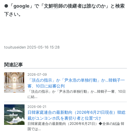
●「
google
」で「
文鮮明
師の後継者は誰なのか」と検索
下さい。
touituseiden
2025-05-16 15:28
関連記事
2026-07-09
「頂点の指示」か「尹永浩の単独行動」か…韓鶴子一
審、10日に結審公判
「頂点の指示」か「尹永浩の単独行動」か…韓鶴子一審、10日
に結…
2026-06-21
日韓家庭連合の最新動向（2026年6月21日現在）韓総
裁がユンヨンホ氏を裏切り者と位置づけ
日韓家庭連合の最新動向（2026年6月21日）◆全体の結論 韓
国では…