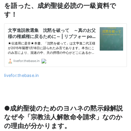
を語った、成約聖徒必読の一級資料で
す！
livefor.thebase.in
●成約聖徒のための
ヨハネの黙示録
解説
なぜ今「宗教法人解散命令請求」なのか
の理由が分かります。