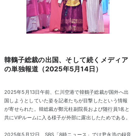
韓鶴子
総裁の出国、そして続くメディア
の単独報道（2025年5月14日）
2025年5月13日午前、仁川空港で
韓鶴子
総裁が国外へ出
国しようとしていた姿を記者たちが目撃したという情報
が寄せられた。韓総裁が鄭元柱副院長および
随行
員1名と
共にVIPルームに入る様子が外部に露出したためである。
2025年5月12日、SBS「8時ニュース」では尹永浩の録音