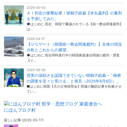
2026-05-03
ＡＩ判定の衝撃結果！韓鶴子総裁【本丸裁判】の量刑
を予測してみた。
◆はじめに 現在、韓国で審議されている【統一教会関連裁判】
は…
2026-04-17
【ＵＣゲート（韓国統一教会関連裁判）】全体の現況
分析とこれからの展望。
◆はじめに 現在同時進行中の韓国家庭連合関連の裁判・捜査
【Ｕ…
2025-06-06
現実の深刻さを認識できていない韓鶴子総裁 –「検察
の調査を堂々と受ける」と発言（2025年6月6日）…
■はじめに韓国【天の父母様聖会】関連の翻訳記事を転載させ
てい…
にほんブログ村
新しい記事
(2025-05-17)