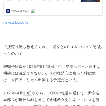
news.sbs.co.kr
「捜査状況も教えてくれ」…警察との“コネクション”があ
ったのか？
韓鶴子
総裁が2025年5月13日に仁川空港へ行った理由は
明確には確認できないが、その後清心に戻った韓総裁
は、今日
アメリ
カへ出国する予定だという。
2025年4月
20日
頃から、JTBCの報道を通じて、尹永浩
本部長が建神法師を通じて金建希女史にネックレスを渡