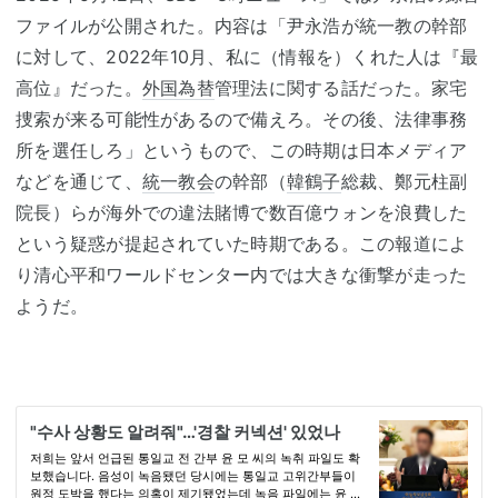
ファイルが公開された。内容は「尹永浩が統一教の幹部
に対して、2022年10月、私に（情報を）くれた人は『最
高位』だった。
外国為替
管理法に関する話だった。家宅
捜索が来る可能性があるので備えろ。その後、法律事務
所を選任しろ」というもので、この時期は日本メディア
などを通じて、
統一教会
の幹部（
韓鶴子
総裁、鄭元柱副
院長）らが海外での違法賭博で数百億ウォンを浪費した
という疑惑が提起されていた時期である。この報道によ
り清心平和ワールドセンター内では大きな衝撃が走った
ようだ。